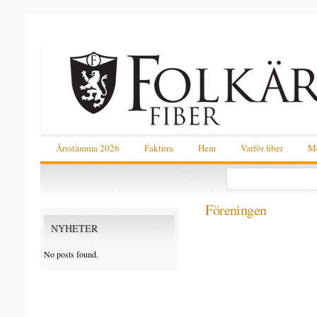
Årsstämma 2026
Faktura
Hem
Varför fiber
Me
Föreningen
NYHETER
san
diego
No posts found.
divorce
lawyers