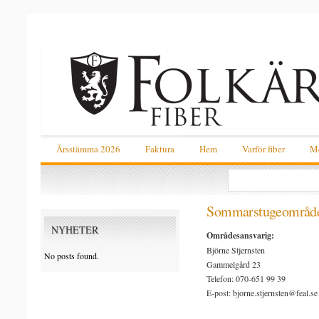
Årsstämma 2026
Faktura
Hem
Varför fiber
Me
Sommarstugeområd
NYHETER
Områdesansvarig:
Björne Stjernsten
No posts found.
Gammelgård 23
Telefon: 070-651 99 39
E-post: bjorne.stjernsten@feal.se